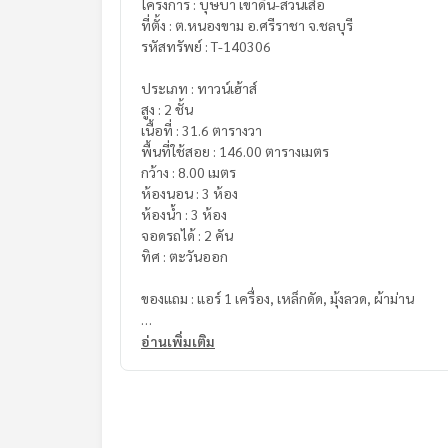
โครงการ : บุษบา เขาดิน-สวนเสือ
ที่ตั้ง : ต.หนองขาม อ.ศรีราชา จ.ชลบุรี
รหัสทรัพย์ : T-140306
ประเภท : ทาวน์เฮ้าส์
สูง : 2 ชั้น
เนื้อที่ : 31.6 ตารางวา
พื้นที่ใช้สอย : 146.00 ตารางเมตร
กว้าง : 8.00 เมตร
ห้องนอน : 3 ห้อง
ห้องน้ำ : 3 ห้อง
จอดรถได้ : 2 คัน
ทิศ : ตะวันออก
ของแถม : แอร์ 1 เครื่อง, เหล็กดัด, มุ้งลวด, ผ้าม่าน
ราคา : 2,400,000 บาท
อ่านเพิ่มเติม
ลิงค์แผนที่ :
https://maps.google.com/?q=13.13
**เรามีบริการจัดสินเชื่อให้ฟรี พร้อมยินดีให้คำปรึกษา
**พร้อมอัตราดอกเบี้ยพิเศษ และ วงเงินสูงสุด 90-10