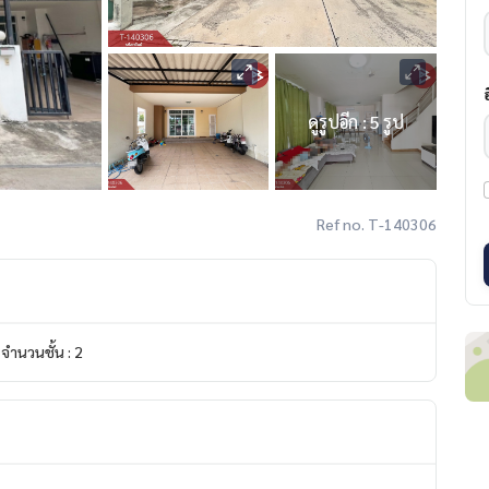
ดูรูปอีก : 5 รูป
Ref no. T-140306
จำนวนชั้น : 2