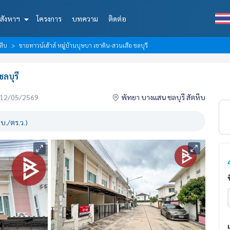
สังหาฯ
โครงการ
บทความ
ติดต่อ
หีบ
ขายทาวน์เฮ้าส์ หมู่บ้านบุษบา เขาดิน-สวนเสือ ชลบุรี
ลบุรี
่อ 12/05/2569
พัทยา บางแสน ชลบุรี สัตหีบ
บ./ตร.ว.)