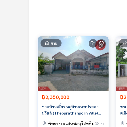
สนใจสอบถามข้อมูลเพิ่มเติม หรือ นัดชมบ้านได้ที่
Tel :
0951598222
เจต (รหัสตัวแทน 5484)
Line ID : Jaed_pretime
Callcenter :
02-047-4282
ขาย
สนใจดูทรัพย์อื่นๆ เพิ่มเติม มากกว่า 3,000 รายการ
www.tb.co.th
The Best Property Agent CO,.LTD. ผู้นำด้านธุรกิจน
ทคโนโลยี และ นวัตกรรมที่สร้างสรรค์ เพื่อส่งมอบบริการที
฿2,350,000
฿2
ขายบ้านเดี่ยว หมู่บ้านเทพประทา
ขายบ
นวิลล์ (Thepprathanporn Ville)
ต.บึ
ชลบุรี
ทำเ
พัทยา บางแสน ชลบุรี สัตหีบ
71