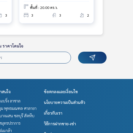
พื้นที่ : 20.00 ตร.ว.
3
3
3
2
น ราคาโดนใจ
่าสนใจ
ข้อตกลงและเงื่อนไข
แบริ่ง ลาซาล
นโยบายความเป็นส่วนตัว
ม พุทธมณฑล ศาลายา
เกี่ยวกับเรา
บางแสน ชลบุรี สัตหีบ
สมุทรปราการ
วิธีการฝากขาย-เช่า
-ร่มเกล้า