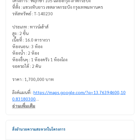
โครงการ : พฤกษา 105 ฉลองกรุง-ลาดกระบัง
ที่ตั้ง : แขวงทับยาว เขตลาดกระบัง กรุงเทพมหานคร
รหัสทรัพย์ : T-140230
ประเภท : ทาวน์เฮ้าส์
สูง : 2 ชั้น
เนื้อที่ : 16.0 ตารางวา
ห้องนอน : 3 ห้อง
ห้องน้ำ : 2 ห้อง
ห้องอื่นๆ : 1 ห้องครัว 1 ห้องโถง
จอดรถได้ : 2 คัน
ราคา : 1,700,000 บาท
ลิงค์แผนที่ :
https://maps.google.com/?q=13.76394600,10
0.83180300
อ่านเพิ่มเติม
**เรามีบริการจัดสินเชื่อให้ฟรี พร้อมยินดีให้คำปรึกษา มีให้เลือกทุ
กธนาคาร**
**พร้อมอัตราดอกเบี้ยพิเศษ และ วงเงินสูงสุด 90-100% ของราคา
สิ่งอำนวยความสะดวกในโครงการ
ประเมิน**