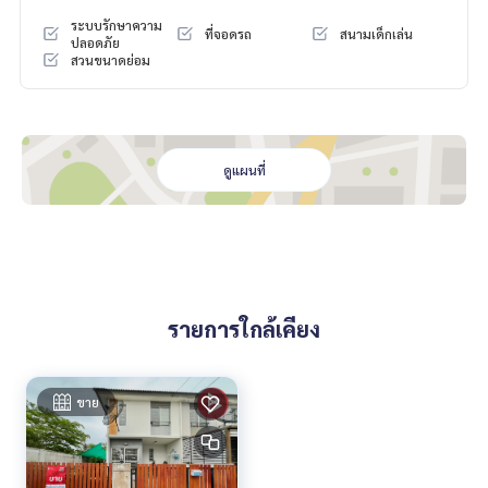
สนใจสอบถามข้อมูลเพิ่มเติม หรือ นัดชมบ้านได้ที่
ระบบรักษาความ
ที่จอดรถ
สนามเด็กเล่น
Tel :
0949264932
บุ๋มบิ๋ม (รหัสตัวแทน 5370)
ปลอดภัย
สวนขนาดย่อม
Line ID :
0949264932
Callcenter :
02-047-4282
สนใจดูทรัพย์อื่นๆ เพิ่มเติม มากกว่า 3,000 รายการ
ดูแผนที่
www.tb.co.th
The Best Property Agent CO,.LTD. ผู้นำด้านธุรกิจนายหน้า ตัวแ
ทนอสังหาริมทรัพย์ครบวงจร ด้วยความเป็นมืออาชีพ ใช้เทคโนโล
ยี และ นวัตกรรมที่สร้างสรรค์ เพื่อส่งมอบบริการที่ดีที่สุดเพื่อคุณ ใ
ห้บริการด้าน ซื้อ ขาย เช่า อสังหาริมทรัพย์
รายการใกล้เคียง
ขาย