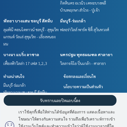
กิตตินคร อเวนิว เคหะบางพลี
บ้านพฤกษา สำโรง - ปู่เจ้า
พัทยา บางแสน ชลบุรี สัตหีบ
มีนบุรี-ร่มเกล้า
ลุมพินี คอนโดทาวน์ ชลบุรี - สุขุมวิท
ฟลอร่าวิลล์ พาร์ค ซิตี้ สุวินทวงศ์
แกรนด์ วัลเล่ สุขุมวิท - เลี่ยงหนอง
มน
บางนา แบริ่ง ลาซาล
นครปฐม พุทธมณฑล ศาลายา
เฟื่องฟ้าวิลล่า 17 เฟส 1,2,3
วิลลาจจิโอ ปิ่นเกล้า - ศาลายา
ทำเลน่าสนใจ
ข้อตกลงและเงื่อนไข
มีนบุรี-ร่มเกล้า
นโยบายความเป็นส่วนตัว
พัทยา บางแสน ชลบุรี สัตหีบ
เกี่ยวกับเรา
สำโรง สมุทรปราการ
รับทราบและปิดแถบนี้ลง
ฉะเชิงเทรา
วิธีการฝากขาย-เช่า
เราใช้คุกกี้เพื่อให้ท่านได้ข้อมูลที่ต้องการ แสดงเนื้อหาและ
บางนา แบริ่ง ลาซาล
ติดต่อ
โฆษณาให้ตรงกับความสนใจ รวมถึงเพื่อวิเคราะห์การเข้า
มี
2
คนกำลังดูประกาศนี้
นครปฐม พุทธมณฑล ศาลายา
ใช้งานเว็บไซต์และทำความเข้าใจว่าผู้ใช้งานมาจากที่ใด