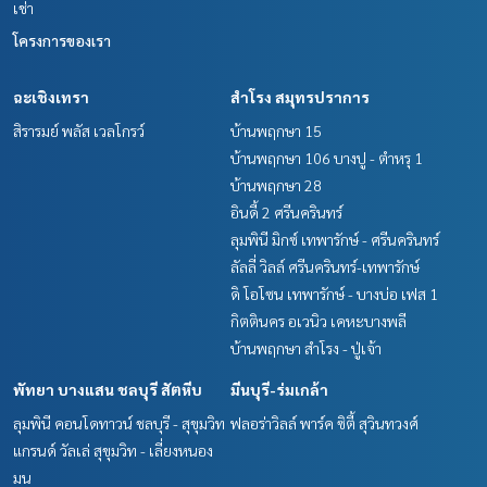
เช่า
โครงการของเรา
ฉะเชิงเทรา
สำโรง สมุทรปราการ
สิรารมย์ พลัส เวลโกรว์
บ้านพฤกษา 15
บ้านพฤกษา 106 บางปู - ตำหรุ 1
บ้านพฤกษา 28
อินดี้ 2 ศรีนครินทร์
ลุมพินี มิกซ์ เทพารักษ์ - ศรีนครินทร์
ลัลลี่ วิลล์ ศรีนครินทร์-เทพารักษ์
ดิ โอโซน เทพารักษ์ - บางบ่อ เฟส 1
กิตตินคร อเวนิว เคหะบางพลี
บ้านพฤกษา สำโรง - ปู่เจ้า
พัทยา บางแสน ชลบุรี สัตหีบ
มีนบุรี-ร่มเกล้า
ลุมพินี คอนโดทาวน์ ชลบุรี - สุขุมวิท
ฟลอร่าวิลล์ พาร์ค ซิตี้ สุวินทวงศ์
แกรนด์ วัลเล่ สุขุมวิท - เลี่ยงหนอง
มน