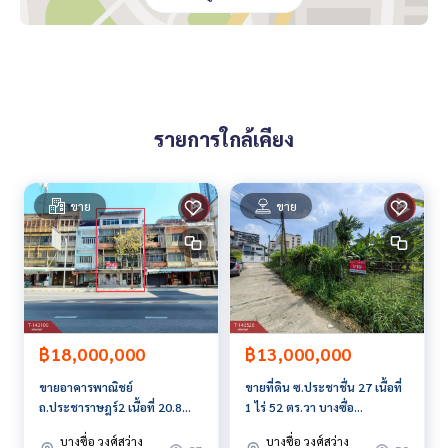
ตั้งบนทำเลศักยภาพ เป็นการลงทุนที่คุ้มค่า กว่าอยู่คอนโด หรือทา
วน์เฮาส์นอกเมือง
จุได้ทั้งครอบครัว เหมาะกับการซื้อลงทุน ทำสำนักงานมากๆ หรือจ
ะเป็นที่อยู่อาศัยใจกลางเมืองก็สะดวก
การเดินทางเชื่อมถนนหลักหลายสาย
รายการใกล้เคียง
- ถนนสามเสน
- วิภาวิดี
- พระราม6
- อยู่รหว่าง MRT วงศ์สว่าง และ MRT บางซ่อน
ขาย
ขาย
- Big C วงศ์สว่าง
- รัฐสภา
ราคา : 11,000,000 บาท
ลิงค์แผนที่ :
https://maps.google.com/?q=13.82542068,10
0.53152858
฿18,000,000
฿13,000,000
ขายอาคารพาณิชย์
ขายที่ดิน ซ.ประชาชื่น 27 เนื้อที่
**เรามีบริการจัดสินเชื่อให้ฟรี พร้อมยินดีให้คำปรึกษา มีให้เลือกทุ
ถ.ประชาราษฎร์2 เนื้อที่ 20.8
1 ไร่ 52 ตร.วา บางซื่อ
กธนาคาร**
ตร.วา บางซื่อ กรุงเทพมหานคร
กรุงเทพมหานคร
**พร้อมอัตราดอกเบี้ยพิเศษ และ วงเงินสูงสุด 90-100% ของราคา
บางซื่อ วงศ์สว่าง
บางซื่อ วงศ์สว่าง