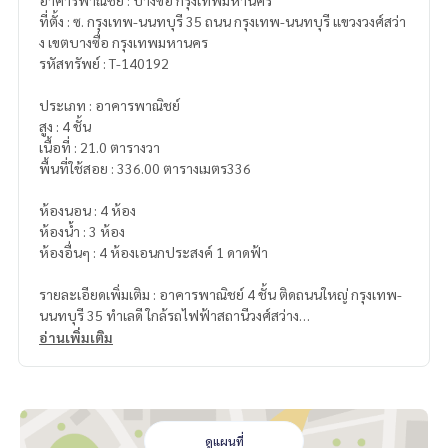
อาคารพาณิชย์ : บางซื่อ กรุงเทพมหานคร
ที่ตั้ง : ซ. กรุงเทพ-นนทบุรี 35 ถนน กรุงเทพ-นนทบุรี แขวงวงศ์สว่า
ง เขตบางซื่อ กรุงเทพมหานคร
รหัสทรัพย์ : T-140192
ประเภท : อาคารพาณิชย์
สูง : 4 ชั้น
เนื้อที่ : 21.0 ตารางวา
พื้นที่ใช้สอย : 336.00 ตารางเมตร336
ห้องนอน : 4 ห้อง
ห้องน้ำ : 3 ห้อง
ห้องอื่นๆ : 4 ห้องเอนกประสงค์ 1 ดาดฟ้า
รายละเอียดเพิ่มเติม : อาคารพาณิชย์ 4 ชั้น ติดถนนใหญ่ กรุงเทพ-
นนทบุรี 35 ทำเลดี ใกล้รถไฟฟ้าสถานีวงศ์สว่าง
อ่านเพิ่มเติม
หากคุณกำลังหาสำนักงานเล็กๆย่านเตาปูน บางซื่ออยู่หรือป่าว เรา
มีเสริฟในราคาที่คุ้มค่า
ทำเลใจกลางเมือง อาคารพานิชย์ 4 ชั้นครึ่ง กรุงเทพ-นนทบุรี 35
ขนาด 21 ตรว. .พื้นที่ใช้สอย 336 ตรม. พร้อมให้คุณมาเนรมิตรปรั
บโฉมอัพเกรดได้ไม่ยาก
ดูแผนที่