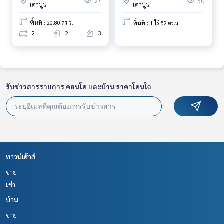
27
50
ประเมิน**
เตาปูน
เตาปูน
พื้นที่ : 20.80 ตร.ว.
พื้นที่ : 1 ไร่ 52 ตร.ว.
สนใจสอบถามข้อมูลเพิ่มเติม หรือ นัดชมบ้านได้ที่
2
2
3
Tel :
0962349944
ทราย (รหัสตัวแทน 4467)
Line ID : Sa-iii
Callcenter :
02-047-4282
รับข่าวสารรายการ คอนโด และบ้าน ราคาโดนใจ
สนใจดูทรัพย์อื่นๆ เพิ่มเติม มากกว่า 3,000 รายการ
www.tb.co.th
The Best Property Agent CO,.LTD. ผู้นำด้านธุรกิจนายหน้า ตัวแ
ทนอสังหาริมทรัพย์ครบวงจร ด้วยความเป็นมืออาชีพ ใช้เทคโนโล
ยี และ นวัตกรรมที่สร้างสรรค์ เพื่อส่งมอบบริการที่ดีที่สุดเพื่อคุณ ใ
ห้บริการด้าน ซื้อ ขาย เช่า อสังหาริมทรัพย์
ทาวน์เฮ้าส์
ขาย
เช่า
บ้าน
ขาย