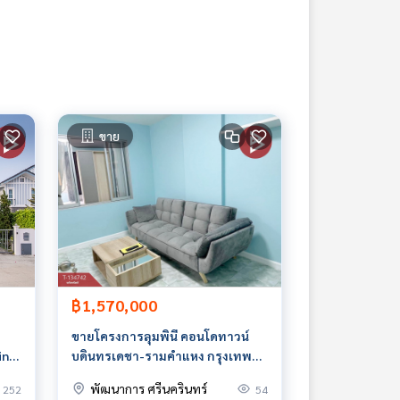
ขาย
฿1,570,000
ขายโครงการลุมพินี คอนโดทาวน์
in)
บดินทรเดชา-รามคำแหง กรุงเทพฯ
ราคาถูก
พัฒนาการ ศรีนครินทร์
252
54