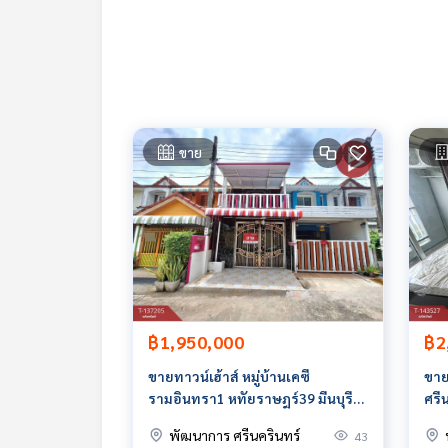
**เรามีบริการจัดสินเชื่อให้ฟรี พร้อมยินดีให้คำปรึกษา
**พร้อมอัตราดอกเบี้ยพิเศษ และ วงเงินสูงสุด 90-10
สนใจสอบถามข้อมูลเพิ่มเติม หรือ นัดชมบ้านได้ที่
Tel :
0884944959
ดาริน (รหัสตัวแทน 6621)
Line ID : jonah3699
ขาย
Callcenter :
02-047-4282
สนใจดูทรัพย์อื่นๆ เพิ่มเติม มากกว่า 3,000 รายการ
www.tb.co.th
The Best Property Agent CO,.LTD. ผู้นำด้านธุรกิจน
ทคโนโลยี และ นวัตกรรมที่ส
฿1,950,000
฿2
ขายทาวน์เฮ้าส์ หมู่บ้านเคซี
ขาย
รามอินทรา1 หทัยราษฎร์39 มีนบุรี
ศรี
กรุงเทพมหานคร
Sri
พัฒนาการ ศรีนครินทร์
43