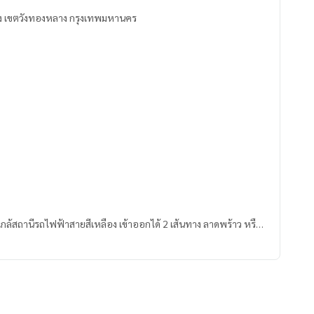
หลาง เขตวังทองหลาง กรุงเทพมหานคร
ี ใกล้สถานีรถไฟฟ้าสายสีเหลือง เข้าออกได้ 2 เส้นทาง ลาดพร้าว หรือ
 เหมาะสำหรับอยู่อาศัยเป็นครอบครัว
179164,100.59793891