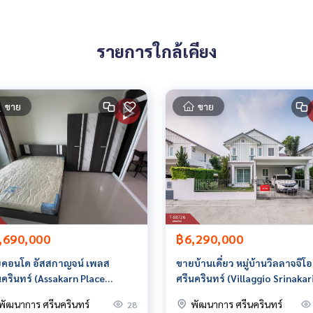
 มีให้เลือกทุกธนาคาร**
0% ของราคาประเมิน**
รายการใกล้เคียง
ขาย
ขาย
ายหน้า ตัวแทนอสังหาริมทรัพย์ครบวงจร ด้วยความเป็นมืออาชีพ ใช้เ
ร้างสรรค์ เพื่อส่งมอบบริการที่ดีที่สุดเพื่อคุณ ให้บริการด้าน ซื้อ ขาย เช่า อสังหาริมทรัพย์
,690,000
฿6,290,000
คอนโด อัสสกาญจน์ เพลส
ขายบ้านเดี่ยว หมู่บ้านวิลลาจจิโอ
นครินทร์ (Assakarn Place
ศรีนครินทร์ (Villaggio Srinakar
nakarin) กรุงเทพมหานคร
สมุทรปราการ
พัฒนาการ ศรีนครินทร์
พัฒนาการ ศรีนครินทร์
28