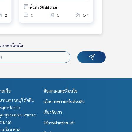
พื้นที่ : 28.44 ตร.ม.
2
1
1
1-4
น ราคาโดนใจ
่าสนใจ
ข้อตกลงและเงื่อนไข
บางแสน ชลบุรี สัตหีบ
นโยบายความเป็นส่วนตัว
สมุทรปราการ
เกี่ยวกับเรา
ม พุทธมณฑล ศาลายา
-ร่มเกล้า
วิธีการฝากขาย-เช่า
แบริ่ง ลาซาล