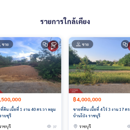
46403,99.82094610
รายการใกล้เคียง
 มีให้เลือกทุกธนาคาร**
0% ของราคาประเมิน**
ขาย
ขาย
,500,000
฿4,000,000
ายหน้า ตัวแทนอสังหาริมทรัพย์ครบวงจร ด้วยความเป็นมืออาชีพ ใช้เ
่ดีที่สุดเพื่อคุณ ให้บริการด้าน ซื้อ ขาย เช่า อสังหาริมทรัพย์
ี่ดิน เนื้อที่ 1 งาน 40 ตร.วา หลุม
ขายที่ดิน เนื้อที่ 4 ไร่ 3 งาน 17 ต
ราบชุรี
บ้านโป่ง ราชบุรี
ราชบุรี
ราชบุรี
37