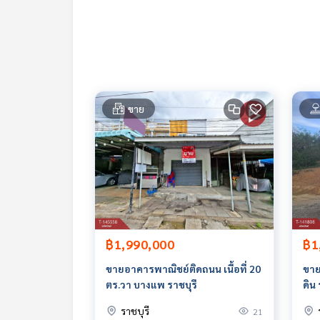
ราคา : 9,500,000 บาท
ลิงค์แผนที่ :
https://maps.google.com/?q=13.535
**เรามีบริการจัดสินเชื่อให้ฟรี พร้อมยินดีให้คำปรึกษา
**พร้อมอัตราดอกเบี้ยพิเศษ และ วงเงินสูงสุด 90-10
ขาย
สนใจสอบถามข้อมูลเพิ่มเติม หรือ นัดชมบ้านได้ที่
Tel :
0958295992
โอ๋ (รหัสตัวแทน 6457)
Line ID : Ao_iaun
Callcenter :
02-047-4282
สนใจดูทรัพย์อื่นๆ เพิ่มเติม มากกว่า 3,000 รายการ
www.tb.co.th
฿1,990,000
฿1
The Best Property Agent CO,.LTD. ผู้นำด้านธุรกิจน
ทคโนโลยี และ นวัตกรรมที่สร้างสรรค์ เพื่อส่งมอบบริการที
ขายอาคารพาณิชย์ติดถนน เนื้อที่ 20
ขายท
ตร.วา บางแพ ราชบุรี
ดิน 
ราชบุรี
21