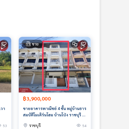
ขาย
฿3,900,000
ร.วา
ขายอาคารพาณิชย์ 4 ชั้น หมู่บ้านธาร
สมบัติโมเดิร์นโฮม บ้านโป่ง ราชบุรี รี
โนเวทใหม่
ราชบุรี
53
54