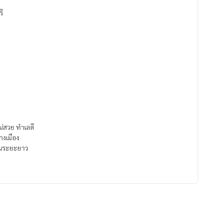
รี
ม่สวย ทำเลดี
างเมือง
ในระยะยาว