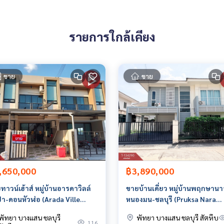
รายการใกล้เคียง
ล้องวงจรปิด CCTV, สวนหย่อม
ขาย
ขาย
796817,100.93621433
 มีให้เลือกทุกธนาคาร**
0% ของราคาประเมิน**
,650,000
฿3,890,000
ทาวน์เฮ้าส์ หมู่บ้านอารดาวิลล์
ขายบ้านเดี่ยว หมู่บ้านพฤกษาน
่า-ดอนหัวฬ่อ (Arada Ville
หนองมน-ชลบุรี (Pruksa Nara
a-Don Hua Lo) ชลบุรี
Nongmon-Chonburi) ชลบุรี พร
พัทยา บางแสน ชลบุรี
พัทยา บางแสน ชลบุรี สัตหีบ
อยู่
116