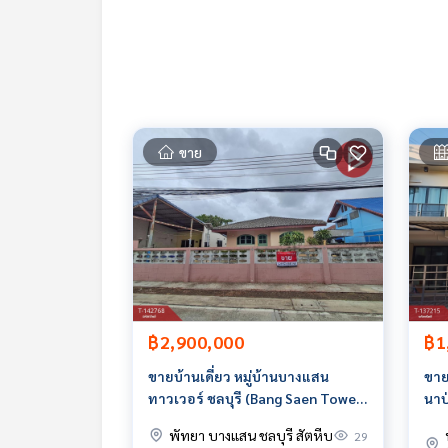
สถานที่ใกล้เคียง
- มหาวิทยาลัยเกษตรศาสตร์ วิทยาเขตศรีราชา
- ไทยออยล์
- นิคมแหลมฉบัง
- ถนนเก้ากิโล
สิ่งอำนวยความสะดวก : รักษาความปลอดภัย 24 ชม., ก
ขาย
ราคา : 2,800,000 บาท
ลิงค์แผนที่ :
https://maps.google.com/?q=13.12
**เรามีบริการจัดสินเชื่อให้ฟรี พร้อมยินดีให้คำปรึกษา
**พร้อมอัตราดอกเบี้ยพิเศษ และ วงเงินสูงสุด 90-10
สนใจสอบถามข้อมูลเพิ่มเติม หรือ นัดชมบ้านได้ที่
฿2,900,000
฿1
Tel :
0644298959
สุ (รหัสตัวแทน 7138)
Line ID : Supissara2519
ขายบ้านเดี่ยว หมู่บ้านบางแสน
ขาย
ทาวเวอร์ ชลบุรี (Bang Saen Tower)
นาป
Callcenter :
02-047-4282
ใกล้หาดบางแสน
Nap
พัทยา บางแสน ชลบุรี สัตหีบ
29