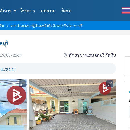
สังหาฯ
โครงการ
บทความ
ติดต่อ
หีบ
ขายบ้านแฝด หมู่บ้านเพลินวิวทิวเขา ศรีราชา ชลบุรี
บุรี
่อ 19/05/2569
พัทยา บางแสน ชลบุรี สัตหีบ
บ./ตร.ว.)