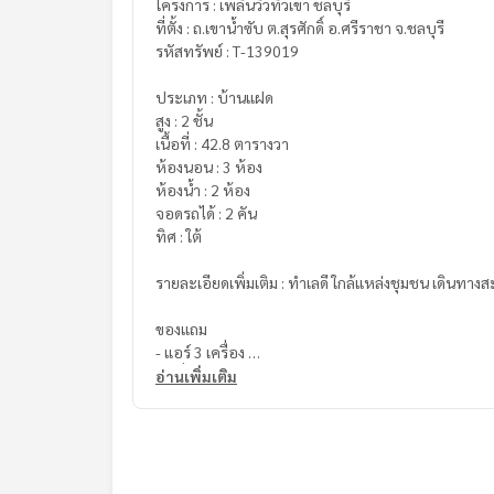
โครงการ : เพลินวิวทิวเขา ชลบุรี
ที่ตั้ง : ถ.เขาน้ำซับ ต.สุรศักดิ์ อ.ศรีราชา จ.ชลบุรี
รหัสทรัพย์ : T-139019
ประเภท : บ้านแฝด
สูง : 2 ชั้น
เนื้อที่ : 42.8 ตารางวา
ห้องนอน : 3 ห้อง
ห้องน้ำ : 2 ห้อง
จอดรถได้ : 2 คัน
ทิศ : ใต้
รายละเอียดเพิ่มเติม : ทำเลดี ใกล้แหล่งชุมชน เดินทา
ของแถม
- แอร์ 3 เครื่อง
- เครื่องทำน้ำอุ่น
อ่านเพิ่มเติม
- ผ้าม่านรอบบ้าน
- เตียงนอน
- ตู้เสื้อผ้า
- มุ้งลวดเหล็กดัด