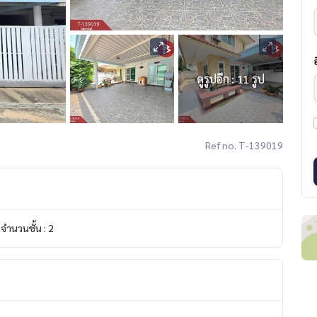
ดูรูปอีก : 11 รูป
Ref no. T-139019
จำนวนชั้น : 2