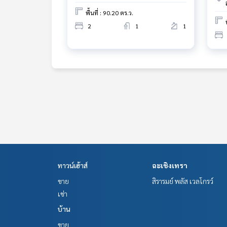
สนใจดูทรัพย์อื่นๆ เพิ่มเติม มากกว่า 3,000 รายการ
พื้นที่ : 90.20 ตร.ว.
www.tb.co.th
2
1
1
The Best Property Agent CO,.LTD. ผู้นำด้านธุรกิจน
ทคโนโลยี และ นวัตกรรมที่สร้างสรรค์ เพื่อส่งมอบบริการที
ทาวน์เฮ้าส์
ฉะเชิงเทรา
ขาย
สิรารมย์ พลัส เวลโกรว์
เช่า
บ้าน
ขาย