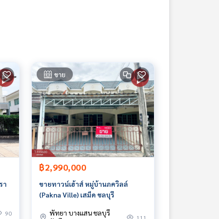
ขาย
฿2,990,000
ารา
ขายทาวน์เฮ้าส์ หมู่บ้านภควิลล์
(Pakna Ville) เสม็ด ชลบุรี
้อม
พัทยา บางแสน ชลบุรี
90
111