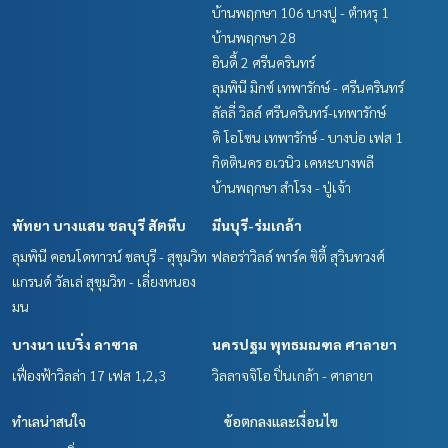
บ้านพฤกษา 106 บางปู - ตำหรุ 1
บ้านพฤกษา 28
อินดี้ 2 ศรีนครินทร์
ลุมพินี มิกซ์ เทพารักษ์ - ศรีนครินทร์
ลัลลี่ วิลล์ ศรีนครินทร์-เทพารักษ์
ดิ โอโซน เทพารักษ์ - บางบ่อ เฟส 1
กิตตินคร อเวนิว เคหะบางพลี
บ้านพฤกษา สำโรง - ปู่เจ้า
พัทยา บางแสน ชลบุรี สัตหีบ
มีนบุรี-ร่มเกล้า
ลุมพินี คอนโดทาวน์ ชลบุรี - สุขุมวิท
ฟลอร่าวิลล์ พาร์ค ซิตี้ สุวินทวงศ์
แกรนด์ วัลเล่ สุขุมวิท - เลี่ยงหนอง
มน
บางนา แบริ่ง ลาซาล
นครปฐม พุทธมณฑล ศาลายา
เฟื่องฟ้าวิลล่า 17 เฟส 1,2,3
วิลลาจจิโอ ปิ่นเกล้า - ศาลายา
ทำเลน่าสนใจ
ข้อตกลงและเงื่อนไข