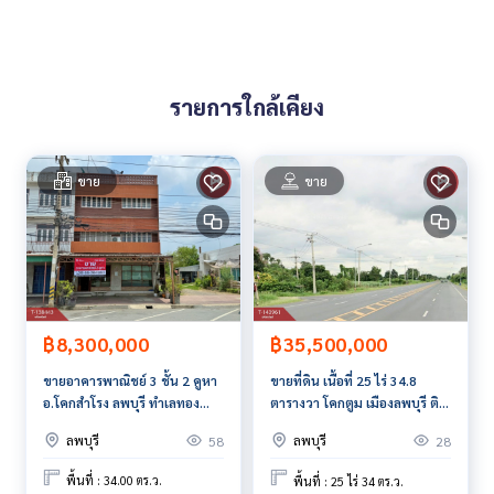
**เรามีบริการจัดสินเชื่อให้ฟรี พร้อมยินดีให้คำปรึกษา มีให้เลือกทุ
กธนาคาร**
**พร้อมอัตราดอกเบี้ยพิเศษ และ วงเงินสูงสุด 90-100% ของราคา
ประเมิน**
รายการใกล้เคียง
สนใจสอบถามข้อมูลเพิ่มเติม หรือ นัดชมบ้านได้ที่
Tel :
0994463964
แอม (รหัสตัวแทน 7604)
Line ID : amyuensi.am
ขาย
ขาย
Callcenter :
02-047-4282
สนใจดูทรัพย์อื่นๆ เพิ่มเติม มากกว่า 3,000 รายการ
www.tb.co.th
The Best Property Agent CO,.LTD. ผู้นำด้านธุรกิจนายหน้า ตัวแ
฿8,300,000
฿35,500,000
ทนอสังหาริมทรัพย์ครบวงจร ด้วยความเป็นมืออาชีพ ใช้เทคโนโล
ขายอาคารพาณิชย์ 3 ชั้น 2 คูหา
ขายที่ดิน เนื้อที่ 25 ไร่ 34.8
ยี และ นวัตกรรมที่สร้างสรรค์ เพื่อส่งมอบบริการที่ดีที่สุดเพื่อคุณ ใ
อ.โคกสำโรง ลพบุรี ทำเลทอง
ตารางวา​ โคกตูม เมืองลพบุรี ติด
ห้บริการด้าน ซื้อ ขาย เช่า อสังหาริมทรัพย์
ใจกลางเมือง
ถนน 4 เลน
ลพบุรี
ลพบุรี
58
28
พื้นที่ : 34.00 ตร.ว.
พื้นที่ : 25 ไร่ 34 ตร.ว.