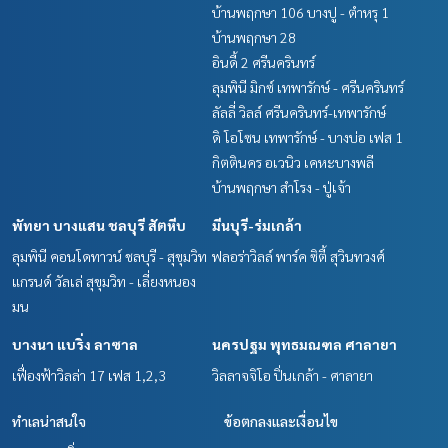
บ้านพฤกษา 106 บางปู - ตำหรุ 1
บ้านพฤกษา 28
อินดี้ 2 ศรีนครินทร์
ลุมพินี มิกซ์ เทพารักษ์ - ศรีนครินทร์
ลัลลี่ วิลล์ ศรีนครินทร์-เทพารักษ์
ดิ โอโซน เทพารักษ์ - บางบ่อ เฟส 1
กิตตินคร อเวนิว เคหะบางพลี
บ้านพฤกษา สำโรง - ปู่เจ้า
พัทยา บางแสน ชลบุรี สัตหีบ
มีนบุรี-ร่มเกล้า
ลุมพินี คอนโดทาวน์ ชลบุรี - สุขุมวิท
ฟลอร่าวิลล์ พาร์ค ซิตี้ สุวินทวงศ์
แกรนด์ วัลเล่ สุขุมวิท - เลี่ยงหนอง
มน
บางนา แบริ่ง ลาซาล
นครปฐม พุทธมณฑล ศาลายา
เฟื่องฟ้าวิลล่า 17 เฟส 1,2,3
วิลลาจจิโอ ปิ่นเกล้า - ศาลายา
ทำเลน่าสนใจ
ข้อตกลงและเงื่อนไข