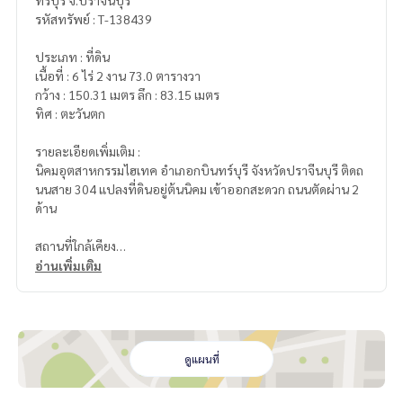
ทร์บุรี จ.ปราจีนบุรี
รหัสทรัพย์ : T-138439
ประเภท : ที่ดิน
เนื้อที่ : 6 ไร่ 2 งาน 73.0 ตารางวา
กว้าง : 150.31 เมตร ลึก : 83.15 เมตร
ทิศ : ตะวันตก
รายละเอียดเพิ่มเติม :
นิคมอุตสาหกรรมไฮเทค อำเภอกบินทร์บุรี จังหวัดปราจีนบุรี ติดถ
นนสาย 304 แปลงที่ดินอยู่ต้นนิคม เข้าออกสะดวก ถนนตัดผ่าน 2
ด้าน
สถานที่ใกล้เคียง
- โรงเรียนลาดตะเคียนราษฎร์บำรุง
อ่านเพิ่มเติม
- ตลาดอุดมสุข (กบินทร์บุรี)
- Lotus’s
- ไทวัสดุ
- ฮาร์ดแวร์เฮ้าส์
- Mega Home
ดูแผนที่
- โรงพยาบาลกบินทร์บุรี
- โรงพยาบาลจุฬารัตน์ 4