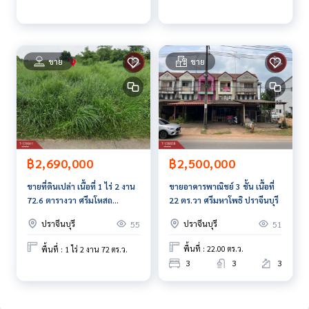
The Best Property Agent CO,.LTD. ผู้นำด้านธุรกิจนายหน้า ตัวแ
ทนอสังหาริมทรัพย์ครบวงจร ด้วยความเป็นมืออาชีพ ใช้เทคโนโล
ยี และ นวัตกรรมที่สร้างสรรค์ เพื่อส่งมอบบริการที่ดีที่สุดเพื่อคุณ ใ
ขาย
ขาย
ห้บริการด้าน ซื้อ ขาย เช่า อสังหาริมทรัพย์
฿2,500,000
฿2,690,000
ขายอาคารพาณิชย์ 3 ชั้น เนื้อที่
ขายที่ดินเปล่า เนื้อที่ 1 ไร่ 2 งาน
22 ตร.วา ศรีมหาโพธิ ปราจีนบุรี
72.6 ตารางวา ศรีมโหสถ
ปราจีนบุรี
ปราจีนบุรี
ปราจีนบุรี
51
55
พื้นที่ : 22.00 ตร.ว.
พื้นที่ : 1 ไร่ 2 งาน 72 ตร.ว.
3
3
3