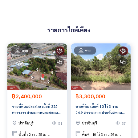
ราคา : 20,000,000 บาท
ลิงค์แผนที่ :
https://maps.google.com/?q=13.90823176,10
รายการใกล้เคียง
1.65322124
**เรามีบริการจัดสินเชื่อให้ฟรี พร้อมยินดีให้คำปรึกษา มีให้เลือกทุ
กธนาคาร**
ขาย
ขาย
**พร้อมอัตราดอกเบี้ยพิเศษ และ วงเงินสูงสุด 90-100% ของราคา
ประเมิน**
สนใจสอบถามข้อมูลเพิ่มเติม หรือ นัดชมบ้านได้ที่
Tel :
0819044494
ตุ๋ย (รหัสตัวแทน 6032)
Line ID : su3611
Tel :
0898125862
สุ (รหัสตัวแทน 6032-1)
฿2,400,000
฿3,300,000
Line ID : 2519sumalee
ขายที่ดินแปลงสวย เนื้อที่ 225
ขายที่ดิน เนื้อที่ 10 ไร่ 3 งาน
ตารางวา สามแยกหนองชะอม
24.9 ตารางวา อ.ประจันตคาม
Callcenter :
02-047-4282
โคกไม้ลาย ปราจีนบุรี
จ.ปราจีนบุรี
ปราจีนบุรี
ปราจีนบุรี
51
37
สนใจดูทรัพย์อื่นๆ เพิ่มเติม มากกว่า 3,000 รายการ
www.tb.co.th
พื้นที่ : 2 งาน 25 ตร.ว.
พื้นที่ : 10 ไร่ 3 งาน 29 ตร.ว.