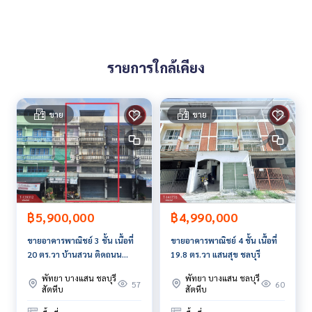
สนใจสอบถามข้อมูลเพิ่มเติม หรือ นัดชมบ้านได้ที่
Tel :
0838742614
นาเดีย (รหัสตัวแทน 4732)
Line ID :
0838742614
รายการใกล้เคียง
Callcenter :
02-047-4282
สนใจดูทรัพย์อื่นๆ เพิ่มเติม มากกว่า 3,000 รายการ
www.tb.co.th
ขาย
ขาย
The Best Property Agent CO,.LTD. ผู้นำด้านธุรกิจนายหน้า ตัวแ
ทนอสังหาริมทรัพย์ครบวงจร ด้วยความเป็นมืออาชีพ ใช้เทคโนโล
ยี และ นวัตกรรมที่สร้างสรรค์ เพื่อส่งมอบบริการที่ดีที่สุดเพื่อคุณ ใ
ห้บริการด้าน ซื้อ ขาย เช่า อสังหาริมทรัพย์
฿5,900,000
฿4,990,000
ขายอาคารพาณิชย์​ 3 ชั้น เนื้อที่
ขายอาคารพาณิชย์ 4 ชั้น เนื้อที่
20 ตร.วา บ้านสวน ติดถนน
19.8 ตร.วา แสนสุข ชลบุรี
พระยาสัจจา ชลบุรี
พัทยา บางแสน ชลบุรี
พัทยา บางแสน ชลบุรี
57
60
สัตหีบ
สัตหีบ