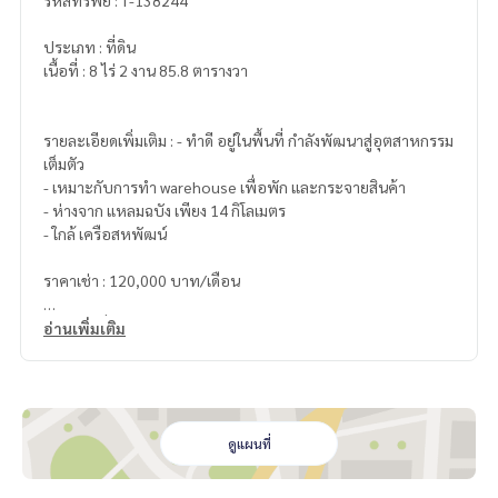
รหัสทรัพย์ : T-138244
ประเภท : ที่ดิน
เนื้อที่ : 8 ไร่ 2 งาน 85.8 ตารางวา
รายละเอียดเพิ่มเติม : - ทำดี อยู่ในพื้นที่ กำลังพัฒนาสู่อุตสาหกรรม
เต็มตัว
- เหมาะกับการทำ warehouse เพื่อพัก และกระจายสินค้า
- ห่างจาก แหลมฉบัง เพียง 14 กิโลเมตร
- ใกล้ เครือสหพัฒน์
ราคาเช่า : 120,000 บาท/เดือน
ลิงค์แผนที่ :
https://maps.google.com/?q=13.06849900,10
อ่านเพิ่มเติม
0.99459300
**เรามีบริการจัดสินเชื่อให้ฟรี พร้อมยินดีให้คำปรึกษา มีให้เลือกทุ
กธนาคาร**
**พร้อมอัตราดอกเบี้ยพิเศษ และ วงเงินสูงสุด 90-100% ของราคา
ดูแผนที่
ประเมิน**