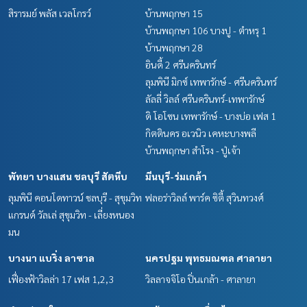
สิรารมย์ พลัส เวลโกรว์
บ้านพฤกษา 15
บ้านพฤกษา 106 บางปู - ตำหรุ 1
บ้านพฤกษา 28
อินดี้ 2 ศรีนครินทร์
ลุมพินี มิกซ์ เทพารักษ์ - ศรีนครินทร์
ลัลลี่ วิลล์ ศรีนครินทร์-เทพารักษ์
ดิ โอโซน เทพารักษ์ - บางบ่อ เฟส 1
กิตตินคร อเวนิว เคหะบางพลี
บ้านพฤกษา สำโรง - ปู่เจ้า
พัทยา บางแสน ชลบุรี สัตหีบ
มีนบุรี-ร่มเกล้า
ลุมพินี คอนโดทาวน์ ชลบุรี - สุขุมวิท
ฟลอร่าวิลล์ พาร์ค ซิตี้ สุวินทวงศ์
แกรนด์ วัลเล่ สุขุมวิท - เลี่ยงหนอง
มน
บางนา แบริ่ง ลาซาล
นครปฐม พุทธมณฑล ศาลายา
เฟื่องฟ้าวิลล่า 17 เฟส 1,2,3
วิลลาจจิโอ ปิ่นเกล้า - ศาลายา