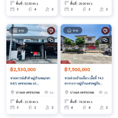
พื้นที่ : 52.50 ตร.ว.
พื้นที่ : 20.00 ตร.ว.
The Best Property Agent CO,.LTD. ผู้นำด้านธุรกิจนายหน้า ตัวแ
3
4
2
2
2
2
ทนอสังหาริมทรัพย์ครบวงจร ด้วยความเป็นมืออาชีพ ใช้เทคโนโล
ยี และ นวัตกรรมที่สร้างสรรค์ เพื่อส่งมอบบริการที่ดีที่สุดเพื่อคุณ ใ
ห้บริการด้าน ซื้อ ขาย เช่า อสังหาริมทรัพย์
ขาย
ขาย
฿2,530,000
฿7,500,000
ขายทาวน์เฮ้าส์ หมู่บ้านพฤกษา
ขายด่วนบ้านเดี่ยว เนื้อที่ 74.3
84/1 เพชรเกษม 63
ตารางวา หมู่บ้านเศรษฐกิจ
กรุงเทพมหานคร
บางมด ซอย 6 กรุงเทพมหานคร
บางแค เพชรเกษม
บางแค เพชรเกษม
56
26
พื้นที่ : 23.30 ตร.ว.
พื้นที่ : 74.30 ตร.ว.
3
2
2
4
4
2