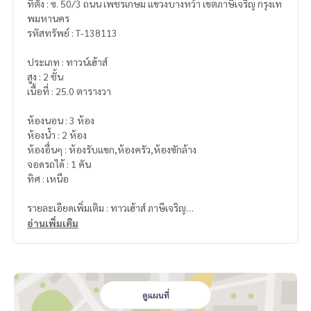
ที่ตั้ง : ซ. 50/3 ถนน เพชรเกษม แขวงบางหว้า เขตภาษีเจริญ กรุงเท
พมหานคร
รหัสทรัพย์ : T-138113
ประเภท : ทาวน์เฮ้าส์
สูง : 2 ชั้น
เนื้อที่ : 25.0 ตารางวา
ห้องนอน : 3 ห้อง
ห้องน้ำ : 2 ห้อง
ห้องอื่นๆ : ห้องรับแขก,ห้องครัว,ห้องซักล้าง
จอดรถได้ : 1 คัน
ทิศ : เหนือ
รายละเอียดเพิ่มเติม : ทาวเฮ้าส์ ภาษีเจริญ
อ่านเพิ่มเติม
สถานที่ใกล้เคียง
สถาณีรถไฟฟ้าภาษีเจริญ 500เมตร
ห้างซีคอนบางแค
ห้างเดอะมอลล์บางแค
ใกล้มหาวิทยาลัยสยาม
ดูแผนที่
ใกล้ รพ เกษมราษฏร์