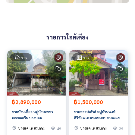
ราคา : 3,490,000 บาท
ลิงค์แผนที่ :
https://maps.google.com/?q=13.71509360,10
0.43954977
รายการใกล้เคียง
**เรามีบริการจัดสินเชื่อให้ฟรี พร้อมยินดีให้คำปรึกษา มีให้เลือกทุ
กธนาคาร**
**พร้อมอัตราดอกเบี้ยพิเศษ และ วงเงินสูงสุด 90-100% ของราคา
ขาย
ขาย
ประเมิน**
สนใจสอบถามข้อมูลเพิ่มเติม หรือ นัดชมบ้านได้ที่
Tel :
0632141251
นา (รหัสตัวแทน 5853)
Line ID : na0632141251
Tel :
0811745282
เนตร (รหัสตัวแทน 5853-1)
Line ID :
0811745282
฿2,890,000
฿1,500,000
ขายบ้านเดี่ยว หมู่บ้านเพชร
ขายทาวน์เฮ้าส์ หมู่บ้านพงษ์
Callcenter :
02-047-4282
มณฑลกรีน บางบอน
ศิริชัย4 เพชรเกษม81 หนองแขม
กรุงเทพมหานคร
กรุงเทพมหานคร
สนใจดูทรัพย์อื่นๆ เพิ่มเติม มากกว่า 3,000 รายการ
บางแค เพชรเกษม
บางแค เพชรเกษม
49
29
www.tb.co.th