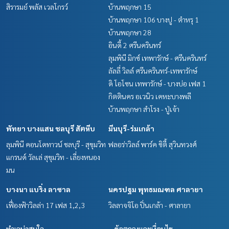
สิรารมย์ พลัส เวลโกรว์
บ้านพฤกษา 15
บ้านพฤกษา 106 บางปู - ตำหรุ 1
บ้านพฤกษา 28
อินดี้ 2 ศรีนครินทร์
ลุมพินี มิกซ์ เทพารักษ์ - ศรีนครินทร์
ลัลลี่ วิลล์ ศรีนครินทร์-เทพารักษ์
ดิ โอโซน เทพารักษ์ - บางบ่อ เฟส 1
กิตตินคร อเวนิว เคหะบางพลี
บ้านพฤกษา สำโรง - ปู่เจ้า
พัทยา บางแสน ชลบุรี สัตหีบ
มีนบุรี-ร่มเกล้า
ลุมพินี คอนโดทาวน์ ชลบุรี - สุขุมวิท
ฟลอร่าวิลล์ พาร์ค ซิตี้ สุวินทวงศ์
แกรนด์ วัลเล่ สุขุมวิท - เลี่ยงหนอง
มน
บางนา แบริ่ง ลาซาล
นครปฐม พุทธมณฑล ศาลายา
เฟื่องฟ้าวิลล่า 17 เฟส 1,2,3
วิลลาจจิโอ ปิ่นเกล้า - ศาลายา
ทำเลน่าสนใจ
ข้อตกลงและเงื่อนไข