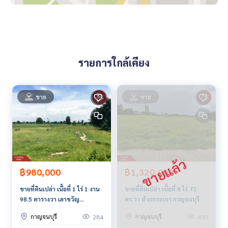
ราคา : 2,200,000 บาท
ลิงค์แผนที่ :
https://maps.google.com/?q=14.05887441,99.
49487417
รายการใกล้เคียง
**เรามีบริการจัดสินเชื่อให้ฟรี พร้อมยินดีให้คำปรึกษา มีให้เลือกทุ
กธนาคาร**
**พร้อมอัตราดอกเบี้ยพิเศษ และ วงเงินสูงสุด 90-100% ของราคา
ประเมิน**
ขาย
ขาย
สนใจสอบถามข้อมูลเพิ่มเติม หรือ นัดชมบ้านได้ที่
Tel :
0918028947
พร (รหัสตัวแทน 5512)
Line ID : paulahglory
Callcenter :
02-047-4282
฿980,000
฿1,320,000
สนใจดูทรัพย์อื่นๆ เพิ่มเติม มากกว่า 3,000 รายการ
ขายที่ดินเปล่า เนื้อที่ 1 ไร่ 1 งาน
ขายที่ดินเปล่า เนื้อที่ 8 ไร่ 72
www.tb.co.th
98.5 ตารางวา เลาขวัญ
ตร.วา ห้วยกระเจา กาญจนบุรี
กาญจนบุรี
The Best Property Agent CO,.LTD. ผู้นำด้านธุรกิจนายหน้า ตัวแ
กาญจนบุรี
กาญจนบุรี
284
430
ทนอสังหาริมทรัพย์ครบวงจร ด้วยความเป็นมืออาชีพ ใช้เทคโนโล