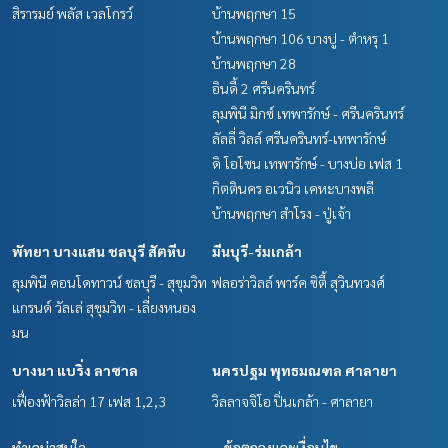
สิรารมย์ พลัส เวลโกรว์
บ้านพฤกษา 15
บ้านพฤกษา 106 บางปู - ตำหรุ 1
บ้านพฤกษา 28
อินดี้ 2 ศรีนครินทร์
ลุมพินี มิกซ์ เทพารักษ์ - ศรีนครินทร์
ลัลลี่ วิลล์ ศรีนครินทร์-เทพารักษ์
ดิ โอโซน เทพารักษ์ - บางบ่อ เฟส 1
กิตตินคร อเวนิว เคหะบางพลี
บ้านพฤกษา สำโรง - ปู่เจ้า
พัทยา บางแสน ชลบุรี สัตหีบ
มีนบุรี-ร่มเกล้า
ลุมพินี คอนโดทาวน์ ชลบุรี - สุขุมวิท
ฟลอร่าวิลล์ พาร์ค ซิตี้ สุวินทวงศ์
แกรนด์ วัลเล่ สุขุมวิท - เลี่ยงหนอง
มน
บางนา แบริ่ง ลาซาล
นครปฐม พุทธมณฑล ศาลายา
เฟื่องฟ้าวิลล่า 17 เฟส 1,2,3
วิลลาจจิโอ ปิ่นเกล้า - ศาลายา
ทำเลน่าสนใจ
ข้อตกลงและเงื่อนไข