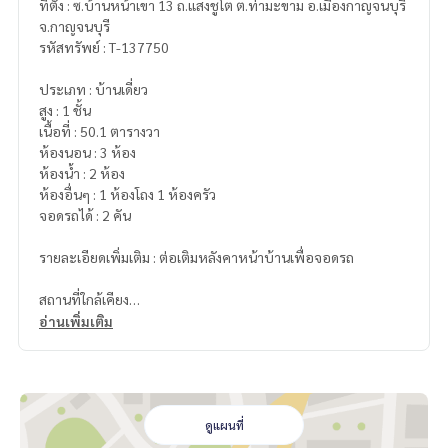
ที่ตั้ง : ซ.บ้านหน้าเขา 13 ถ.แสงชูโต ต.ท่ามะขาม อ.เมืองกาญจนบุรี
จ.กาญจนบุรี
รหัสทรัพย์ : T-137750
ประเภท : บ้านเดี่ยว
สูง : 1 ชั้น
เนื้อที่ : 50.1 ตารางวา
ห้องนอน : 3 ห้อง
ห้องน้ำ : 2 ห้อง
ห้องอื่นๆ : 1 ห้องโถง 1 ห้องครัว
จอดรถได้ : 2 คัน
รายละเอียดเพิ่มเติม : ต่อเติมหลังคาหน้าบ้านเพื่อจอดรถ
สถานที่ใกล้เคียง
- ถนนแสงชูโต 100 เมตร
อ่านเพิ่มเติม
- โรงพยาบาลสินแพทย์ 600 เมตร
- องค์การบริหารส่วนจังหวัดกาญจนบุรี1.8 กิโลเมตร
- บิ๊กซี 3.3 กิโลเมตร
- โรงพยาบาลพหลพลพยุหเสนา 9 กิโลเมตร
- โรบินสันกาญจนบุรี 11 กิโลเมตร
ดูแผนที่