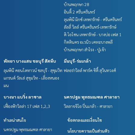
บ้านพฤกษา 28
อินดี้ 2 ศรีนครินทร์
ลุมพินี มิกซ์ เทพารักษ์ - ศรีนครินทร์
ลัลลี่ วิลล์ ศรีนครินทร์-เทพารักษ์
ดิ โอโซน เทพารักษ์ - บางบ่อ เฟส 1
กิตตินคร อเวนิว เคหะบางพลี
บ้านพฤกษา สำโรง - ปู่เจ้า
พัทยา บางแสน ชลบุรี สัตหีบ
มีนบุรี-ร่มเกล้า
ลุมพินี คอนโดทาวน์ ชลบุรี - สุขุมวิท
ฟลอร่าวิลล์ พาร์ค ซิตี้ สุวินทวงศ์
แกรนด์ วัลเล่ สุขุมวิท - เลี่ยงหนอง
มน
บางนา แบริ่ง ลาซาล
นครปฐม พุทธมณฑล ศาลายา
เฟื่องฟ้าวิลล่า 17 เฟส 1,2,3
วิลลาจจิโอ ปิ่นเกล้า - ศาลายา
ทำเลน่าสนใจ
ข้อตกลงและเงื่อนไข
นครปฐม พุทธมณฑล ศาลายา
นโยบายความเป็นส่วนตัว