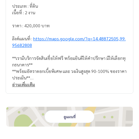
ประเภท : ที่ดิน
เนื้อที่ : 2 งาน
ราคา : 420,000 บาท
ลิงค์แผนที่ :
https://maps.google.com/?q=14.48872505,99.
95682808
**เรามีบริการจัดสินเชื่อให้ฟรี พร้อมยินดีให้คำปรึกษา มีให้เลือกทุ
กธนาคาร**
**พร้อมอัตราดอกเบี้ยพิเศษ และ วงเงินสูงสุด 90-100% ของราคา
ประเมิน**
อ่านเพิ่มเติม
สนใจสอบถามข้อมูลเพิ่มเติม หรือ นัดชมบ้านได้ที่
Tel :
0642589129
ปุ๊ก (รหัสตัวแทน 7645)
Line ID : pook311
Callcenter :
02-047-4282
ดูแผนที่
สนใจดูทรัพย์อื่นๆ เพิ่มเติม มากกว่า 3,000 รายการ
www.tb.co.th