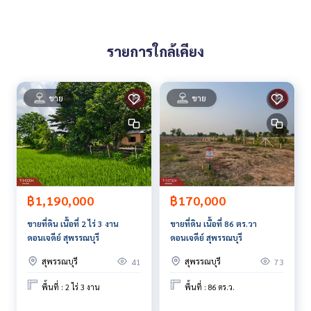
The Best Property Agent CO,.LTD. ผู้นำด้านธุรกิจนายหน้า ตัวแ
ทนอสังหาริมทรัพย์ครบวงจร ด้วยความเป็นมืออาชีพ ใช้เทคโนโล
รายการใกล้เคียง
ยี และ นวัตกรรมที่สร้างสรรค์ เพื่อส่งมอบบริการที่ดีที่สุดเพื่อคุณ ใ
ห้บริการด้าน ซื้อ ขาย เช่า อสังหาริมทรัพย์
ขาย
ขาย
฿1,190,000
฿170,000
ขายที่ดิน เนื้อที่ 2 ไร่ 3 งาน
ขายที่ดิน เนื้อที่ 86 ตร.วา
ดอนเจดีย์ สุพรรณบุรี
ดอนเจดีย์ สุพรรณบุรี
สุพรรณบุรี
สุพรรณบุรี
41
73
พื้นที่ : 2 ไร่ 3 งาน
พื้นที่ : 86 ตร.ว.