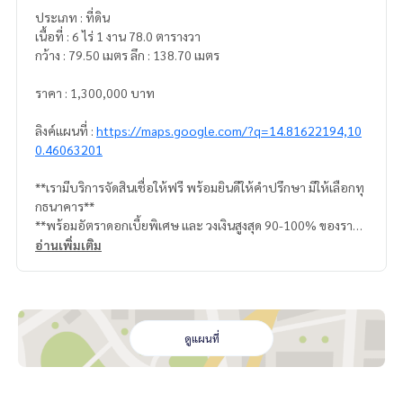
ประเภท : ที่ดิน
เนื้อที่ : 6 ไร่ 1 งาน 78.0 ตารางวา
กว้าง : 79.50 เมตร ลึก : 138.70 เมตร
ราคา : 1,300,000 บาท
ลิงค์แผนที่ :
https://maps.google.com/?q=14.81622194,10
0.46063201
**เรามีบริการจัดสินเชื่อให้ฟรี พร้อมยินดีให้คำปรึกษา มีให้เลือกทุ
กธนาคาร**
**พร้อมอัตราดอกเบี้ยพิเศษ และ วงเงินสูงสุด 90-100% ของราคา
ประเมิน**
อ่านเพิ่มเติม
สนใจสอบถามข้อมูลเพิ่มเติม หรือ นัดชมบ้านได้ที่
Tel :
0994463964
แอม (รหัสตัวแทน 7604)
Line ID : amyuensi.am
ดูแผนที่
Callcenter :
02-047-4282
สนใจดูทรัพย์อื่นๆ เพิ่มเติม มากกว่า 3,000 รายการ