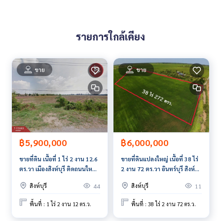
www.tb.co.th
The Best Property Agent CO,.LTD. ผู้นำด้านธุรกิจนายหน้า ตัวแ
รายการใกล้เคียง
ทนอสังหาริมทรัพย์ครบวงจร ด้วยความเป็นมืออาชีพ ใช้เทคโนโล
ยี และ นวัตกรรมที่สร้างสรรค์ เพื่อส่งมอบบริการที่ดีที่สุดเพื่อคุณ ใ
ห้บริการด้าน ซื้อ ขาย เช่า อสังหาริมทรัพย์
ขาย
ขาย
฿5,900,000
฿6,000,000
ขายที่ดิน เนื้อที่ 1 ไร่ 2 งาน 12.6
ขายที่ดินแปลงใหญ่ เนื้อที่ 38 ไร่
ตร.วา เมืองสิงห์บุรี ติดถนนใหญ่
2 งาน 72 ตร.วา อินทร์บุรี สิงห์บุรี
ทำเลทอง
ทำเลดี
สิงห์บุรี
สิงห์บุรี
44
11
พื้นที่ : 1 ไร่ 2 งาน 12 ตร.ว.
พื้นที่ : 38 ไร่ 2 งาน 72 ตร.ว.