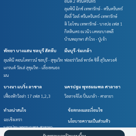
อินดี้ 2 ศรีนครินทร์
ลุมพินี มิกซ์ เทพารักษ์ - ศรีนครินทร์
ลัลลี่ วิลล์ ศรีนครินทร์-เทพารักษ์
ดิ โอโซน เทพารักษ์ - บางบ่อ เฟส 1
กิตตินคร อเวนิว เคหะบางพลี
บ้านพฤกษา สำโรง - ปู่เจ้า
พัทยา บางแสน ชลบุรี สัตหีบ
มีนบุรี-ร่มเกล้า
ลุมพินี คอนโดทาวน์ ชลบุรี - สุขุมวิท
ฟลอร่าวิลล์ พาร์ค ซิตี้ สุวินทวงศ์
แกรนด์ วัลเล่ สุขุมวิท - เลี่ยงหนอง
มน
บางนา แบริ่ง ลาซาล
นครปฐม พุทธมณฑล ศาลายา
เฟื่องฟ้าวิลล่า 17 เฟส 1,2,3
วิลลาจจิโอ ปิ่นเกล้า - ศาลายา
ทำเลน่าสนใจ
ข้อตกลงและเงื่อนไข
ฉะเชิงเทรา
นโยบายความเป็นส่วนตัว
นครปฐม พุทธมณฑล ศาลายา
เกี่ยวกับเรา
พัทยา บางแสน ชลบุรี สัตหีบ
รับทราบและปิดแถบนี้ลง