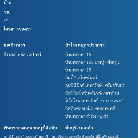
บ้าน
ขาย
เช่า
โครงการของเรา
ฉะเชิงเทรา
สำโรง สมุทรปราการ
สิรารมย์ พลัส เวลโกรว์
บ้านพฤกษา 15
บ้านพฤกษา 106 บางปู - ตำหรุ 1
บ้านพฤกษา 28
อินดี้ 2 ศรีนครินทร์
ลุมพินี มิกซ์ เทพารักษ์ - ศรีนครินทร์
ลัลลี่ วิลล์ ศรีนครินทร์-เทพารักษ์
ดิ โอโซน เทพารักษ์ - บางบ่อ เฟส 1
กิตตินคร อเวนิว เคหะบางพลี
บ้านพฤกษา สำโรง - ปู่เจ้า
พัทยา บางแสน ชลบุรี สัตหีบ
มีนบุรี-ร่มเกล้า
ลุมพินี คอนโดทาวน์ ชลบุรี - สุขุมวิท
ฟลอร่าวิลล์ พาร์ค ซิตี้ สุวินทวงศ์