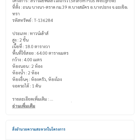
โครงการ : สิรารมย์พลัส เวลโกรว์ (Sirarom Plus Wellgrow)
ที่ตั้ง : ถนน บางนา-ตราด กม.39 ต.บางสมัคร อ.บางปะกง จ.ฉะเชิงเ
ทรา
รหัสทรัพย์ : T-136284
ประเภท : ทาวน์เฮ้าส์
สูง : 2 ชั้น
เนื้อที่ : 18.0 ตารางวา
พื้นที่ใช้สอย : 64.00 ตารางเมตร
กว้าง : 4.00 เมตร
ห้องนอน : 2 ห้อง
ห้องน้ำ : 2 ห้อง
ห้องอื่นๆ : ห้องครัว, ห้องโถง
จอดรถได้ : 1 คัน
รายละเอียดเพิ่มเติม :
ของแถม : เครื่องปรับอากาศ 2 เครื่อง และเฟอร์นิเจอร์ตามภาพ
อ่านเพิ่มเติม
ต่อเติม หลังคาหน้าบ้าน, ห้องครัว, เคาท์เตอร์ซิงค์
สถานที่ใกล้เคียง
สิ่งอำนวยความสะดวกในโครงการ
-โฮมโปร
- ห้าง เทสโก้โลตัส