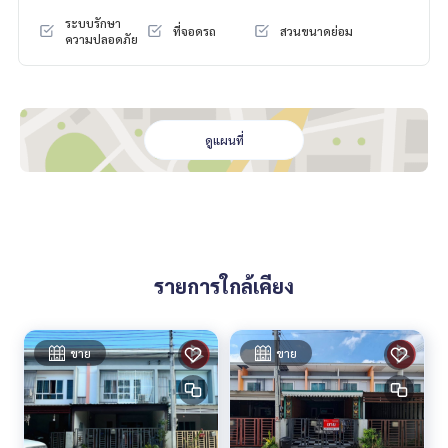
- ห้าง ดูโฮม
ระบบรักษา
ที่จอดรถ
สวนขนาดย่อม
- ทางด่วนมอเตอร์เวย์ และบูรพาวิถี
ความปลอดภัย
- นิคมอุตสาหกรรม เวลโกรว์
- โรงพยาบาลจุฬารัตน์ 11
- สนามแบดมินตันโรงสี
สิ่งอำนวยความสะดวก : รักษาความปลอดภัย 24 ชม., กล้องวงจรปิ
ดูแผนที่
ด CCTV, สวนสาธารณะ
ราคา : 1,590,000 บาท
ลิงค์แผนที่ :
https://maps.google.com/?q=13.55421519,10
0.93688834
รายการใกล้เคียง
**เรามีบริการจัดสินเชื่อให้ฟรี พร้อมยินดีให้คำปรึกษา มีให้เลือกทุ
กธนาคาร**
**พร้อมอัตราดอกเบี้ยพิเศษ และ วงเงินสูงสุด 90-100% ของราคา
ขาย
ขาย
ประเมิน**
สนใจสอบถามข้อมูลเพิ่มเติม หรือ นัดชมบ้านได้ที่
Tel :
0877177460
ปิ๊ก (รหัสตัวแทน 7066)