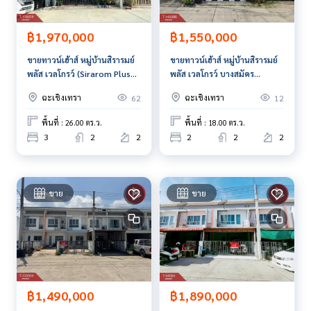
Line ID :
0877177460
Tel :
0809852984
แป๊ะ (รหัสตัวแทน 7066-1)
฿1,970,000
฿1,550,000
Line ID : pae_54
ขายทาวน์เฮ้าส์ หมู่บ้านสิรารมย์
ขายทาวน์เฮ้าส์ หมู่บ้านสิรารมย์
Callcenter :
02-047-4282
พลัส เวลโกรว์ (Sirarom Plus
พลัส เวลโกรว์ บางสมัคร
Wellgrow) บางปะกง
ฉะเชิงเทรา
สนใจดูทรัพย์อื่นๆ เพิ่มเติม มากกว่า 3,000 รายการ
ฉะเชิงเทรา
ฉะเชิงเทรา
62
12
ฉะเชิงเทรา
www.tb.co.th
พื้นที่ : 26.00 ตร.ว.
พื้นที่ : 18.00 ตร.ว.
The Best Property Agent CO,.LTD. ผู้นำด้านธุรกิจนายหน้า ตัวแ
3
2
2
2
2
2
ทนอสังหาริมทรัพย์ครบวงจร ด้วยความเป็นมืออาชีพ ใช้เทคโนโล
ยี และ นวัตกรรมที่สร้างสรรค์ เพื่อส่งมอบบริการที่ดีที่สุดเพื่อคุณ ใ
ห้บริการด้าน ซื้อ ขาย เช่า อสังหาริมทรัพย์
ขาย
ขาย
฿1,490,000
฿1,890,000