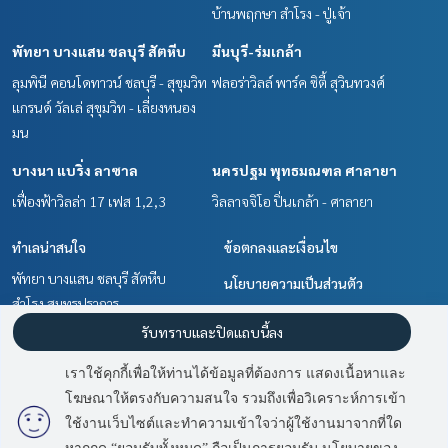
บ้านพฤกษา สำโรง - ปู่เจ้า
พัทยา บางแสน ชลบุรี สัตหีบ
มีนบุรี-ร่มเกล้า
ลุมพินี คอนโดทาวน์ ชลบุรี - สุขุมวิท
ฟลอร่าวิลล์ พาร์ค ซิตี้ สุวินทวงศ์
แกรนด์ วัลเล่ สุขุมวิท - เลี่ยงหนอง
มน
บางนา แบริ่ง ลาซาล
นครปฐม พุทธมณฑล ศาลายา
เฟื่องฟ้าวิลล่า 17 เฟส 1,2,3
วิลลาจจิโอ ปิ่นเกล้า - ศาลายา
ทำเลน่าสนใจ
ข้อตกลงและเงื่อนไข
พัทยา บางแสน ชลบุรี สัตหีบ
นโยบายความเป็นส่วนตัว
สำโรง สมุทรปราการ
เกี่ยวกับเรา
นครปฐม พุทธมณฑล ศาลายา
รับทราบและปิดแถบนี้ลง
บางนา แบริ่ง ลาซาล
วิธีการฝากขาย-เช่า
เราใช้คุกกี้เพื่อให้ท่านได้ข้อมูลที่ต้องการ แสดงเนื้อหาและ
มีนบุรี-ร่มเกล้า
ติดต่อ
โฆษณาให้ตรงกับความสนใจ รวมถึงเพื่อวิเคราะห์การเข้า
มี
2
คนกำลังดูประกาศนี้
ฉะเชิงเทรา
ใช้งานเว็บไซต์และทำความเข้าใจว่าผู้ใช้งานมาจากที่ใด