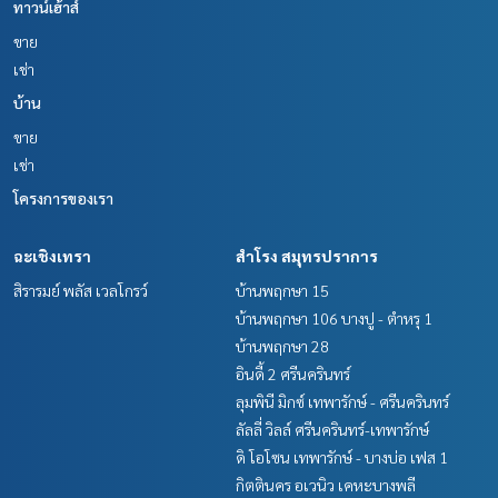
ทาวน์เฮ้าส์
Tel :
0831786455
นอม (รหัสตัวแทน 3486)
ขาย
Line ID : pranom0831786455
เช่า
Callcenter :
02-047-4282
บ้าน
ขาย
สนใจดูทรัพย์อื่นๆ เพิ่มเติม มากกว่า 3,000 รายการ
www.tb.co.th
เช่า
โครงการของเรา
The Best Property Agent CO,.LTD. ผู้นำด้านธุรกิจนายหน้า ตัวแ
ทนอสังหาริมทรัพย์ครบวงจร ด้วยความเป็นมืออาชีพ ใช้เทคโนโล
ยี และ นวัตกรรมที่สร้างสรรค์ เพื่อส่งมอบบริการที่ดีที่สุดเพื่อคุณ ใ
ฉะเชิงเทรา
สำโรง สมุทรปราการ
ห้บริการด้าน ซื้อ ขาย เช่า อสังหาริมทรัพย์
สิรารมย์ พลัส เวลโกรว์
บ้านพฤกษา 15
บ้านพฤกษา 106 บางปู - ตำหรุ 1
บ้านพฤกษา 28
อินดี้ 2 ศรีนครินทร์
ลุมพินี มิกซ์ เทพารักษ์ - ศรีนครินทร์
ลัลลี่ วิลล์ ศรีนครินทร์-เทพารักษ์
ดิ โอโซน เทพารักษ์ - บางบ่อ เฟส 1
กิตตินคร อเวนิว เคหะบางพลี