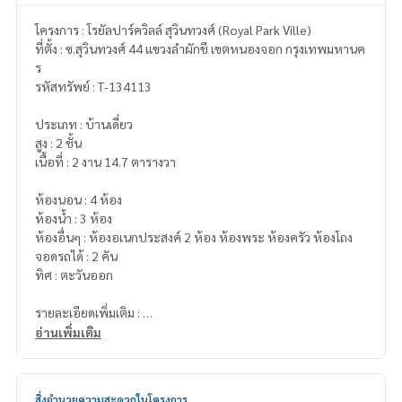
โครงการ : โรยัลปาร์ควิลล์ สุวินทวงศ์ (Royal Park Ville)
ที่ตั้ง : ซ.สุวินทวงศ์ 44 แขวงลำผักชี เขตหนองจอก กรุงเทพมหานค
ร
รหัสทรัพย์ : T-134113
ประเภท : บ้านเดี่ยว
สูง : 2 ชั้น
เนื้อที่ : 2 งาน 14.7 ตารางวา
ห้องนอน : 4 ห้อง
ห้องน้ำ : 3 ห้อง
ห้องอื่นๆ : ห้องอเนกประสงค์ 2 ห้อง ห้องพระ ห้องครัว ห้องโถง
จอดรถได้ : 2 คัน
ทิศ : ตะวันออก
รายละเอียดเพิ่มเติม :
สถานที่ใกล้เคียง
อ่านเพิ่มเติม
ห้างและแหล่งช้อปปิ้ง
โลตัส หนองจอก
บิ๊กซี หนองจอก
สิ่งอำนวยความสะดวกในโครงการ