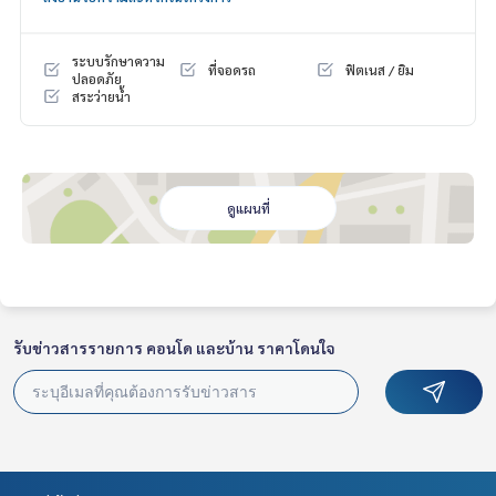
เมกาโฮม มีนบุรี
ตลาดมีนบุรี
ระบบรักษาความ
ที่จอดรถ
ฟิตเนส / ยิม
สถานศึกษา
ปลอดภัย
สระว่ายน้ำ
มหาวิทยาลัยเทคโนโลยีมหานคร
วิทยาลัยเทคนิคกาญจนาภิเษกมหานคร
โรงเรียนเตรียมอุดมน้อมเกล้า
ที่ดินร้อยแปด
โรงพยาบาล
ดูแผนที่
โรงพยาบาลนวมินทร์ 9
ราคา : 9,500,000 บาท
ลิงค์แผนที่ :
https://maps.google.com/?q=13.80460155,10
0.81690376
รับข่าวสารรายการ คอนโด และบ้าน ราคาโดนใจ
**เรามีบริการจัดสินเชื่อให้ฟรี พร้อมยินดีให้คำปรึกษา มีให้เลือกทุ
กธนาคาร**
**พร้อมอัตราดอกเบี้ยพิเศษ และ วงเงินสูงสุด 90-100% ของราคา
ประเมิน**
สนใจสอบถามข้อมูลเพิ่มเติม หรือ นัดชมบ้านได้ที่