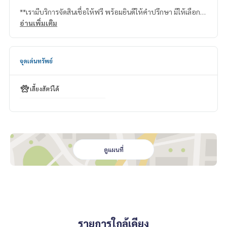
**เรามีบริการจัดสินเชื่อให้ฟรี พร้อมยินดีให้คำปรึกษา มีให้เลือกทุ
กธนาคาร**
อ่านเพิ่มเติม
**พร้อมอัตราดอกเบี้ยพิเศษ และ วงเงินสูงสุด 90-100% ของราคา
ประเมิน**
จุดเด่นทรัพย์
สนใจสอบถามข้อมูลเพิ่มเติม หรือ นัดชมบ้านได้ที่
Tel :
0969424966
ส้ม (รหัสตัวแทน 4396)
Line ID : thebest4396
เลี้ยงสัตว์ได้
Callcenter :
02-047-4282
สนใจดูทรัพย์อื่นๆ เพิ่มเติม มากกว่า 3,000 รายการ
www.tb.co.th
ดูแผนที่
The Best Property Agent CO,.LTD. ผู้นำด้านธุรกิจนายหน้า ตัวแ
ทนอสังหาริมทรัพย์ครบวงจร ด้วยความเป็นมืออาชีพ ใช้เทคโนโล
ยี และ นวัตกรรมที่สร้างสรรค์ เพื่อส่งมอบบริการที่ดีที่สุดเพื่อคุณ ใ
ห้บริการด้าน ซื้อ ขาย เช่า อสังหาริมทรัพย์
รายการใกล้เคียง