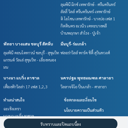
ลุมพินี มิกซ์ เทพารักษ์ - ศรีนครินทร์
ลัลลี่ วิลล์ ศรีนครินทร์-เทพารักษ์
ดิ โอโซน เทพารักษ์ - บางบ่อ เฟส 1
กิตตินคร อเวนิว เคหะบางพลี
บ้านพฤกษา สำโรง - ปู่เจ้า
พัทยา บางแสน ชลบุรี สัตหีบ
มีนบุรี-ร่มเกล้า
ลุมพินี คอนโดทาวน์ ชลบุรี - สุขุมวิท
ฟลอร่าวิลล์ พาร์ค ซิตี้ สุวินทวงศ์
แกรนด์ วัลเล่ สุขุมวิท - เลี่ยงหนอง
มน
บางนา แบริ่ง ลาซาล
นครปฐม พุทธมณฑล ศาลายา
เฟื่องฟ้าวิลล่า 17 เฟส 1,2,3
วิลลาจจิโอ ปิ่นเกล้า - ศาลายา
ทำเลน่าสนใจ
ข้อตกลงและเงื่อนไข
ฉะเชิงเทรา
นโยบายความเป็นส่วนตัว
บางนา แบริ่ง ลาซาล
เกี่ยวกับเรา
พัทยา บางแสน ชลบุรี สัตหีบ
รับทราบและปิดแถบนี้ลง