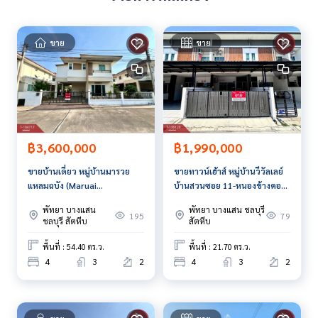
ขาย
ขาย
฿3,600,000
฿1,990,000
ขายบ้านเดี่ยว หมู่บ้านมารวย
ขายทาวน์เฮ้าส์ หมู่บ้านวีวัลเลย์
แหลมฉบัง (Maruai
บ้านสวนซอย 11-หนองข้างคอก
Lamchabung) บางละมุง ชลบุรี
ชลบุรี
พัทยา บางแสน
พัทยา บางแสน ชลบุรี
195
79
ชลบุรี สัตหีบ
สัตหีบ
พื้นที่ : 54.40 ตร.ว.
พื้นที่ : 21.70 ตร.ว.
4
3
2
4
3
2